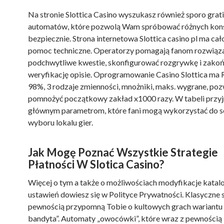
Na stronie Slottica Casino wyszukasz również sporo gra
automatów, które pozwolą Wam spróbować różnych kon
bezpiecznie. Strona internetowa Slottica casino pl ma c
pomoc techniczne. Operatorzy pomagają fanom rozwiąz
podchwytliwe kwestie, skonfigurować rozgrywkę i zako
weryfikację opisie. Oprogramowanie Casino Slottica ma
98%, 3 rodzaje zmienności, mnożniki, maks. wygrane, poz
pomnożyć początkowy zakład x1000 razy. W tabeli przyj
głównym parametrom, które fani mogą wykorzystać do 
wyboru lokalu gier.
Jak Mogę Poznać Wszystkie Strategie
Płatności W Slotica Casino?
Więcej o tym a także o możliwościach modyfikacje kata
ustawień dowiesz się w Polityce Prywatności. Klasyczne s
pewnością przypomną Tobie o kultowych grach wariantu 
bandyta”. Automaty „owocówki”, które wraz z pewnością