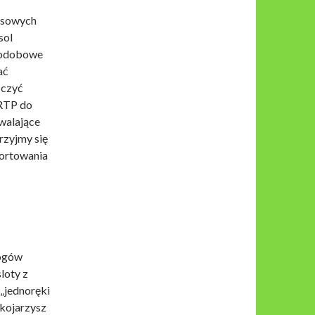
tisowych
sol
ałodobowe
ać
ńczyć
 RTP do
walające
rzyjmy się
sortowania
logów
loty z
„jednoręki
 kojarzysz