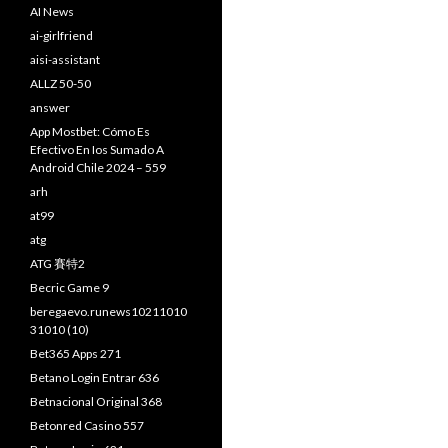
AI News
ai-girlfriend
aisi-assistant
ALLZ 50-50
answer
App Mostbet: Cómo Es
Efectivo En Ios Sumado A
Android Chile 2024 – 559
arh
at99
atg
ATG 賽特2
Becric Game 9
beregaevo.runews10211010
31010 (10)
Bet365 Apps 271
Betano Login Entrar 636
Betnacional Original 368
Betonred Casino 557