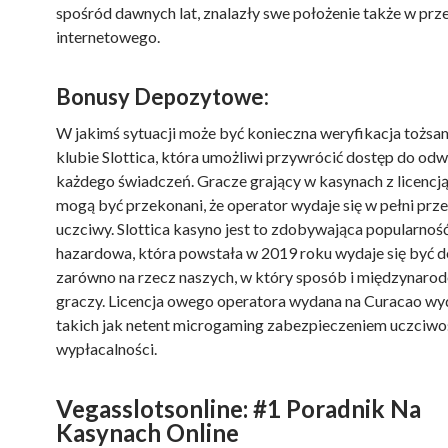
spośród dawnych lat, znalazły swe położenie także w prze
internetowego.
Bonusy Depozytowe:
W jakimś sytuacji może być konieczna weryfikacja tożsa
klubie Slottica, która umożliwi przywrócić dostęp do od
każdego świadczeń. Gracze grający w kasynach z licencj
mogą być przekonani, że operator wydaje się w pełni prze
uczciwy. Slottica kasyno jest to zdobywająca popularność
hazardowa, która powstała w 2019 roku wydaje się być 
zarówno na rzecz naszych, w który sposób i międzynaro
graczy. Licencja owego operatora wydana na Curacao wyd
takich jak netent microgaming zabezpieczeniem uczciwoś
wypłacalności.
Vegasslotsonline: #1 Poradnik Na
Kasynach Online