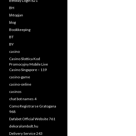
Betway Login 621
BH
bhtopjan
blog
Bookkeeping
BT
BY
casino
Casino Slottica Kod
Promocyjny Mobile Live
Casino Singapore – 119
casino-game
casino-online
casinos
chat bot names 4
Como Registrarse Gratogana
968
Dafabet Official Website 761
dekoralombolt.hu
Delivery Service 243