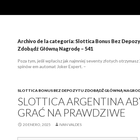
Archivo de la categoría: Slottica Bonus Bez Depoz
Zdobądź Główną Nagrodę – 541
Poza tym, jeśli wpłacisz jak najmniej seventy złotych otrzymasz
spinów em automat Joker Expert. –
SLOTTICA BONUS BEZ DEPOZYTU ZDOBĄDŹ GŁÓWNĄ NAGRODĘ
SLOTTICA ARGENTINA AB
GRAĆ NA PRAWDZIWE
20 ENERO, 2025
IVAN VALDES