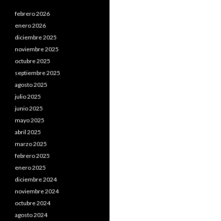
febrero 2026
enero 2026
diciembre 2025
noviembre 2025
octubre 2025
septiembre 2025
agosto 2025
julio 2025
junio 2025
mayo 2025
abril 2025
marzo 2025
febrero 2025
enero 2025
diciembre 2024
noviembre 2024
octubre 2024
agosto 2024