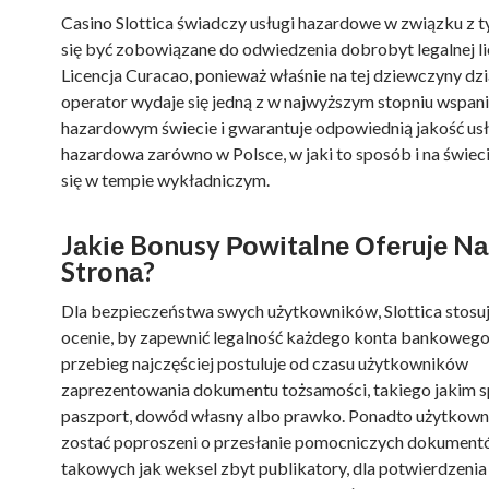
Casino Slottica świadczy usługi hazardowe w związku z 
się być zobowiązane do odwiedzenia dobrobyt legalnej lic
Licencja Curacao, ponieważ właśnie na tej dziewczyny dzi
operator wydaje się jedną z w najwyższym stopniu wspan
hazardowym świecie i gwarantuje odpowiednią jakość usł
hazardowa zarówno w Polsce, w jaki to sposób i na świec
się w tempie wykładniczym.
Jаkіе Bоnusy Роwіtаlnе Оfеrujе Nа
Strоnа?
Dla bezpieczeństwa swych użytkowników, Slottica stosu
ocenie, by zapewnić legalność każdego konta bankowego
przebieg najczęściej postuluje od czasu użytkowników
zaprezentowania dokumentu tożsamości, takiego jakim
paszport, dowód własny albo prawko. Ponadto użytkow
zostać poproszeni o przesłanie pomocniczych dokument
takowych jak weksel zbyt publikatory, dla potwierdzenia