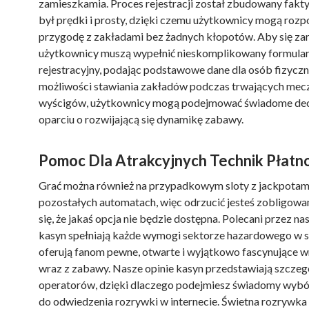
zamieszkamia. Proces rejestracji został zbudowany fakty
był prędki i prosty, dzięki czemu użytkownicy mogą roz
przygodę z zakładami bez żadnych kłopotów. Aby się zar
użytkownicy muszą wypełnić nieskomplikowany formula
rejestracyjny, podając podstawowe dane dla osób fizyczn
możliwości stawiania zakładów podczas trwających mec
wyścigów, użytkownicy mogą podejmować świadome dec
oparciu o rozwijającą się dynamikę zabawy.
Pomoc Dla Atrakcyjnych Technik Płatno
Grać można również na przypadkowym sloty z jackpotami
pozostałych automatach, więc odrzucić jesteś zobligowa
się, że jakaś opcja nie będzie dostępna. Polecani przez na
kasyn spełniają każde wymogi sektorze hazardowego w si
oferują fanom pewne, otwarte i wyjątkowo fascynujące w
wraz z zabawy. Nasze opinie kasyn przedstawiają szczeg
operatorów, dzięki dlaczego podejmiesz świadomy wybó
do odwiedzenia rozrywki w internecie. Świetna rozrywka