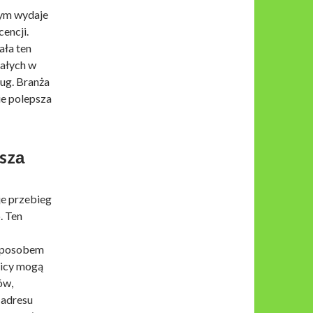
tym wydaje
encji.
ała ten
iałych w
ug. Branża
ie polepsza
szа
je przebieg
. Ten
 sposobem
nicy mogą
ów,
 adresu