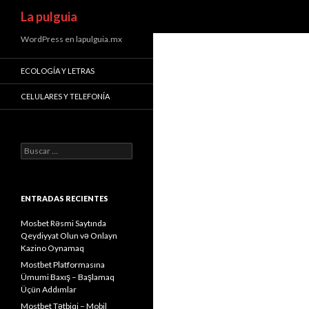
Buscar
La pulguia
WordPress en lapulguia.mx
ECOLOGÍA Y LETRAS
CELULARES Y TELEFONÍA
Buscar:
ENTRADAS RECIENTES
Mosbet Rəsmi Saytında
Qeydiyyat Olun və Onlayn
Kazino Oynamaq
Mostbet Platformasına
Ümumi Baxış – Başlamaq
Üçün Addımlar
Mostbet Tətbiqi – Mobil