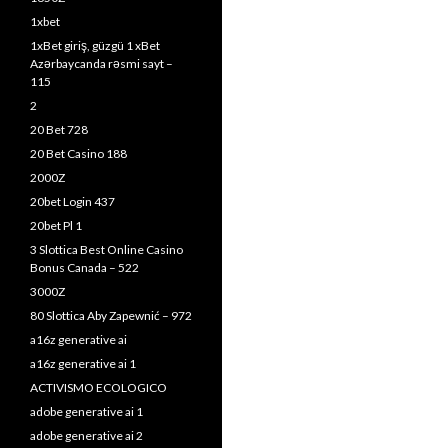
1xbet
1xBet giriş, güzgü 1 xBet
Azərbaycanda rəsmi sayt –
115
2
20 Bet 728
20 Bet Casino 188
2000Z
20bet Login 437
20bet Pl 1
3 Slottica Best Online Casino
Bonus Canada – 522
3000Z
80 Slottica Aby Zapewnić – 972
a16z generative ai
a16z generative ai 1
ACTIVISMO ECOLOGICO
adobe generative ai 1
adobe generative ai 2