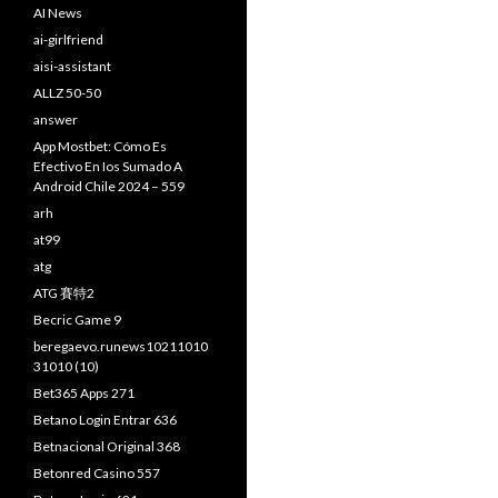
AI News
ai-girlfriend
aisi-assistant
ALLZ 50-50
answer
App Mostbet: Cómo Es
Efectivo En Ios Sumado A
Android Chile 2024 – 559
arh
at99
atg
ATG 賽特2
Becric Game 9
beregaevo.runews10211010
31010 (10)
Bet365 Apps 271
Betano Login Entrar 636
Betnacional Original 368
Betonred Casino 557