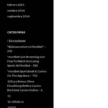
febrero 2021
octubre 2014
septiembre 2014
CATEGORÍAS
! Без рубрики
"#joinouruniverse Mostbet" –
202
"mostbet Live Streaming Just
How To Watch Are Living
Sports At Mostbet – 583
"‎mostbet Sportsbook & Casino
On The App Store – 753
10 Euro Bonus Ohne
Einzahlung Slottica Casino
Best Kiwi Casino Online – 6
11
12-shkola.ru
1650Z