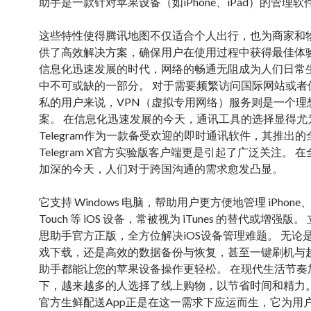
助手是一款针对苹果设备（如iPhone、iPad）的管理软
这些特性使得腾讯地图不仅适合个人出行，也为商家和
供了高效解决方案，确保用户在使用过程中获得最佳体验
信息化迅速发展的时代，网络的畅通无阻成为人们日常
中不可或缺的一部分。 对于需要频繁访问国际网站或者
私的用户来说，VPN（虚拟专用网络）服务则是一个理
案。 在信息化迅速发展的今天，通讯工具的选择显得尤
Telegram作为一款备受欢迎的即时通讯软件，其推出的
Telegram X官方实验版客户端更是引起了广泛关注。 
加深的今天，人们对于跨国沟通的需求愈发凸显。
它支持 Windows 电脑，帮助用户更方便地管理 iPhone、i
Touch 等 iOS 设备，常被视为 iTunes 的替代或增强版
思助手官方正版，全方位解决iOS设备管理难题。 无论
戏下载，还是高效的数据备份与恢复，甚至一键刷机与
助手都能让您的苹果设备操作更轻松。 在现代生活节奏
下，越来越多的人选择了线上购物，以节省时间和精力。
官方生鲜配送App正是在这一需求下应运而生，它为用