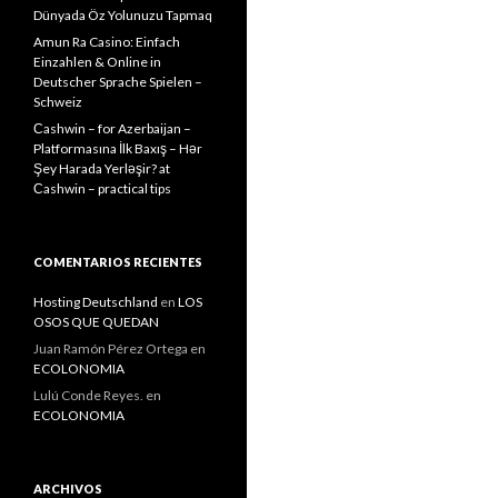
Dünyada Öz Yolunuzu Tapmaq
Amun Ra Casino: Einfach
Einzahlen & Online in
Deutscher Sprache Spielen –
Schweiz
Сashwin – for Azerbaijan –
Platformasına İlk Baxış – Hər
Şey Harada Yerləşir? at
Сashwin – practical tips
COMENTARIOS RECIENTES
Hosting Deutschland
en
LOS
OSOS QUE QUEDAN
Juan Ramón Pérez Ortega
en
ECOLONOMIA
Lulú Conde Reyes.
en
ECOLONOMIA
ARCHIVOS