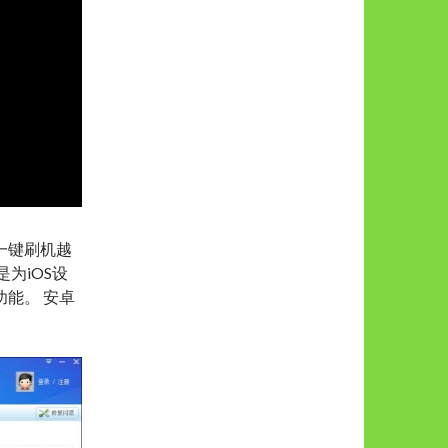
一键刷机越
为iOS设
能。 安卓