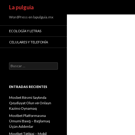
Buscar
La pulguia
WordPress en lapulguia.mx
ECOLOGÍA Y LETRAS
CELULARES Y TELEFONÍA
Buscar:
ENTRADAS RECIENTES
Mosbet Rəsmi Saytında
Qeydiyyat Olun və Onlayn
Kazino Oynamaq
Mostbet Platformasına
Ümumi Baxış – Başlamaq
Üçün Addımlar
Mostbet Tətbiqi – Mobil