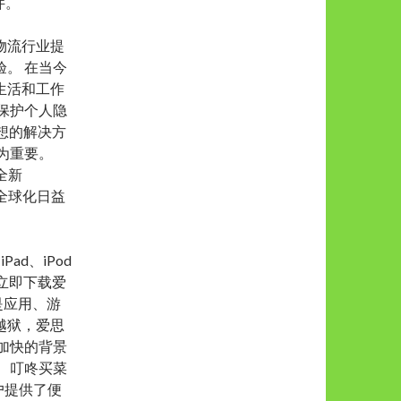
件。
物流行业提
。 在当今
生活和工作
保护个人隐
想的解决方
为重要。
全新
在全球化日益
Pad、iPod
。 立即下载爱
是应用、游
越狱，爱思
加快的背景
 叮咚买菜
户提供了便