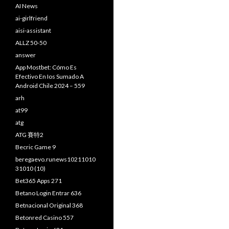
AI News
ai-girlfriend
aisi-assistant
ALLZ 50-50
answer
App Mostbet: Cómo Es
Efectivo En Ios Sumado A
Android Chile 2024 – 559
arh
at99
atg
ATG 賽特2
Becric Game 9
beregaevo.runews10211010
31010 (10)
Bet365 Apps 271
Betano Login Entrar 636
Betnacional Original 368
Betonred Casino 557