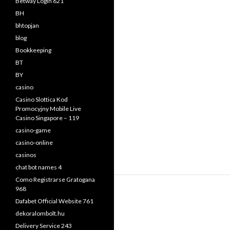
Betway Login 621
BH
bhtopjan
blog
Bookkeeping
BT
BY
casino
Casino Slottica Kod
Promocyjny Mobile Live
Casino Singapore – 119
casino-game
casino-online
casinos
chat bot names 4
Como Registrarse Gratogana
968
Dafabet Official Website 761
dekoralombolt.hu
Delivery Service 243