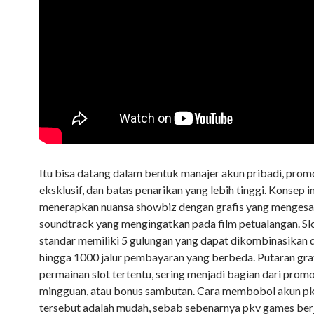
Itu bisa datang dalam bentuk manajer akun pribadi, prom
eksklusif, dan batas penarikan yang lebih tinggi. Konsep in
menerapkan nuansa showbiz dengan grafis yang menges
soundtrack yang mengingatkan pada film petualangan. Sl
standar memiliki 5 gulungan yang dapat dikombinasikan 
hingga 1000 jalur pembayaran yang berbeda. Putaran gra
permainan slot tertentu, sering menjadi bagian dari promo
mingguan, atau bonus sambutan. Cara membobol akun p
tersebut adalah mudah, sebab sebenarnya pkv games ber