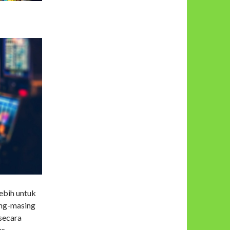
lebih untuk
sing-masing
 secara
us