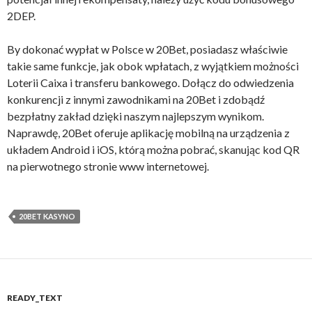
2DEP.
By dokonać wypłat w Polsce w 20Bet, posiadasz właściwie
takie same funkcje, jak obok wpłatach, z wyjątkiem możności
Loterii Caixa i transferu bankowego. Dołącz do odwiedzenia
konkurencji z innymi zawodnikami na 20Bet i zdobądź
bezpłatny zakład dzięki naszym najlepszym wynikom.
Naprawdę, 20Bet oferuje aplikację mobilną na urządzenia z
układem Android i iOS, którą można pobrać, skanując kod QR
na pierwotnego stronie www internetowej.
20BET KASYNO
READY_TEXT