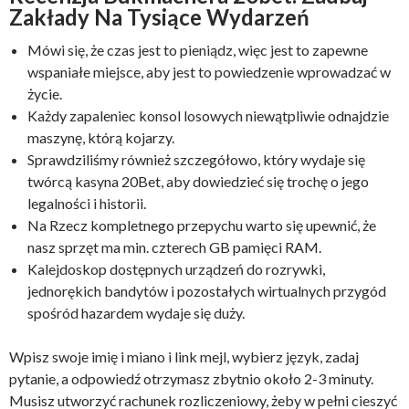
Zakłady Na Tysiące Wydarzeń
Mówi się, że czas jest to pieniądz, więc jest to zapewne
wspaniałe miejsce, aby jest to powiedzenie wprowadzać w
życie.
Każdy zapaleniec konsol losowych niewątpliwie odnajdzie
maszynę, którą kojarzy.
Sprawdziliśmy również szczegółowo, który wydaje się
twórcą kasyna 20Bet, aby dowiedzieć się trochę o jego
legalności i historii.
Na Rzecz kompletnego przepychu warto się upewnić, że
nasz sprzęt ma min. czterech GB pamięci RAM.
Kalejdoskop dostępnych urządzeń do rozrywki,
jednorękich bandytów i pozostałych wirtualnych przygód
spośród hazardem wydaje się duży.
Wpisz swoje imię i miano i link mejl, wybierz język, zadaj
pytanie, a odpowiedź otrzymasz zbytnio około 2-3 minuty.
Musisz utworzyć rachunek rozliczeniowy, żeby w pełni cieszyć