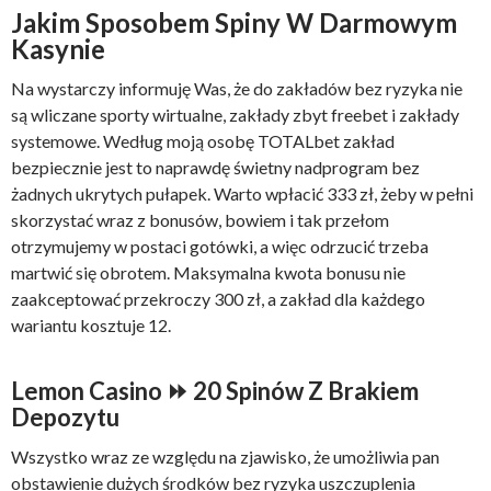
Jakim Sposobem Spiny W Darmowym
Kasynie
Na wystarczy informuję Was, że do zakładów bez ryzyka nie
są wliczane sporty wirtualne, zakłady zbyt freebet i zakłady
systemowe. Według moją osobę TOTALbet zakład
bezpiecznie jest to naprawdę świetny nadprogram bez
żadnych ukrytych pułapek. Warto wpłacić 333 zł, żeby w pełni
skorzystać wraz z bonusów, bowiem i tak przełom
otrzymujemy w postaci gotówki, a więc odrzucić trzeba
martwić się obrotem. Maksymalna kwota bonusu nie
zaakceptować przekroczy 300 zł, a zakład dla każdego
wariantu kosztuje 12.
Lemon Casino ⏩ 20 Spinów Z Brakiem
Depozytu
Wszystko wraz ze względu na zjawisko, że umożliwia pan
obstawienie dużych środków bez ryzyka uszczuplenia