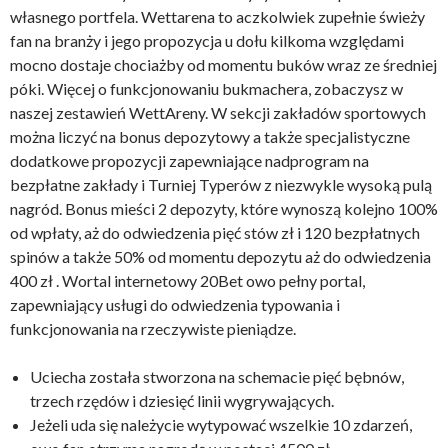
własnego portfela. Wettarena to aczkolwiek zupełnie świeży
fan na branży i jego propozycja u dołu kilkoma względami
mocno dostaje chociażby od momentu buków wraz ze średniej
póki. Więcej o funkcjonowaniu bukmachera, zobaczysz w
naszej zestawień WettAreny. W sekcji zakładów sportowych
można liczyć na bonus depozytowy a także specjalistyczne
dodatkowe propozycji zapewniające nadprogram na
bezpłatne zakłady i Turniej Typerów z niezwykle wysoką pulą
nagród. Bonus mieści 2 depozyty, które wynoszą kolejno 100%
od wpłaty, aż do odwiedzenia pięć stów zł i 120 bezpłatnych
spinów a także 50% od momentu depozytu aż do odwiedzenia
400 zł . Wortal internetowy 20Bet owo pełny portal,
zapewniający usługi do odwiedzenia typowania i
funkcjonowania na rzeczywiste pieniądze.
Uciecha została stworzona na schemacie pięć bębnów,
trzech rzędów i dziesięć linii wygrywających.
Jeżeli uda się należycie wytypować wszelkie 10 zdarzeń,