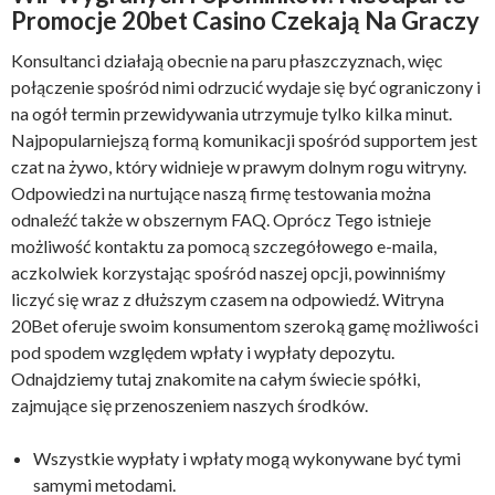
Promocje 20bet Casino Czekają Na Graczy
Konsultanci działają obecnie na paru płaszczyznach, więc
połączenie spośród nimi odrzucić wydaje się być ograniczony i
na ogół termin przewidywania utrzymuje tylko kilka minut.
Najpopularniejszą formą komunikacji spośród supportem jest
czat na żywo, który widnieje w prawym dolnym rogu witryny.
Odpowiedzi na nurtujące naszą firmę testowania można
odnaleźć także w obszernym FAQ. Oprócz Tego istnieje
możliwość kontaktu za pomocą szczegółowego e-maila,
aczkolwiek korzystając spośród naszej opcji, powinniśmy
liczyć się wraz z dłuższym czasem na odpowiedź. Witryna
20Bet oferuje swoim konsumentom szeroką gamę możliwości
pod spodem względem wpłaty i wypłaty depozytu.
Odnajdziemy tutaj znakomite na całym świecie spółki,
zajmujące się przenoszeniem naszych środków.
Wszystkie wypłaty i wpłaty mogą wykonywane być tymi
samymi metodami.