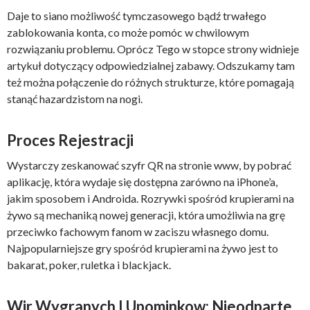
Daje to siano możliwość tymczasowego bądź trwałego
zablokowania konta, co może pomóc w chwilowym
rozwiązaniu problemu. Oprócz Tego w stopce strony widnieje
artykuł dotyczący odpowiedzialnej zabawy. Odszukamy tam
też można połączenie do różnych strukturze, które pomagają
stanąć hazardzistom na nogi.
Proces Rejestracji
Wystarczy zeskanować szyfr QR na stronie www, by pobrać
aplikację, która wydaje się dostępna zarówno na iPhone’a,
jakim sposobem i Androida. Rozrywki spośród krupierami na
żywo są mechaniką nowej generacji, która umożliwia na grę
przeciwko fachowym fanom w zaciszu własnego domu.
Najpopularniejsze gry spośród krupierami na żywo jest to
bakarat, poker, ruletka i blackjack.
Wir Wygranych I Upominkow: Nieodparte