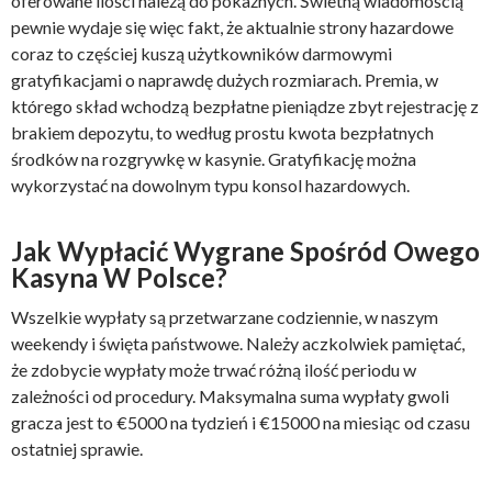
oferowane ilości należą do pokaźnych. Świetną wiadomością
pewnie wydaje się więc fakt, że aktualnie strony hazardowe
coraz to częściej kuszą użytkowników darmowymi
gratyfikacjami o naprawdę dużych rozmiarach. Premia, w
którego skład wchodzą bezpłatne pieniądze zbyt rejestrację z
brakiem depozytu, to według prostu kwota bezpłatnych
środków na rozgrywkę w kasynie. Gratyfikację można
wykorzystać na dowolnym typu konsol hazardowych.
Jak Wypłacić Wygrane Spośród Owego
Kasyna W Polsce?
Wszelkie wypłaty są przetwarzane codziennie, w naszym
weekendy i święta państwowe. Należy aczkolwiek pamiętać,
że zdobycie wypłaty może trwać różną ilość periodu w
zależności od procedury. Maksymalna suma wypłaty gwoli
gracza jest to €5000 na tydzień i €15000 na miesiąc od czasu
ostatniej sprawie.