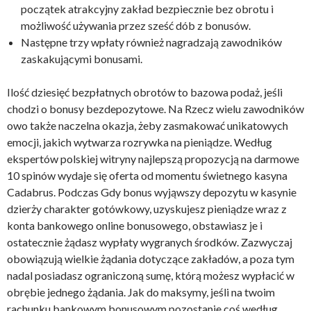
początek atrakcyjny zakład bezpiecznie bez obrotu i
możliwość używania przez sześć dób z bonusów.
Następne trzy wpłaty również nagradzają zawodników
zaskakującymi bonusami.
Ilość dziesięć bezpłatnych obrotów to bazowa podaż, jeśli
chodzi o bonusy bezdepozytowe. Na Rzecz wielu zawodników
owo także naczelna okazja, żeby zasmakować unikatowych
emocji, jakich wytwarza rozrywka na pieniądze. Według
ekspertów polskiej witryny najlepszą propozycją na darmowe
10 spinów wydaje się oferta od momentu świetnego kasyna
Cadabrus. Podczas Gdy bonus wyjąwszy depozytu w kasynie
dzierży charakter gotówkowy, uzyskujesz pieniądze wraz z
konta bankowego online bonusowego, obstawiasz je i
ostatecznie żądasz wypłaty wygranych środków. Zazwyczaj
obowiązują wielkie żądania dotyczące zakładów, a poza tym
nadal posiadasz ograniczoną sumę, którą możesz wypłacić w
obrębie jednego żądania. Jak do maksymy, jeśli na twoim
rachunku bankowym bonusowym pozostanie coś według