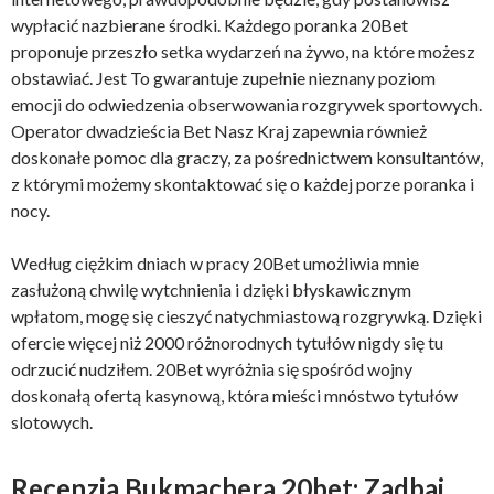
wypłacić nazbierane środki. Każdego poranka 20Bet
proponuje przeszło setka wydarzeń na żywo, na które możesz
obstawiać. Jest To gwarantuje zupełnie nieznany poziom
emocji do odwiedzenia obserwowania rozgrywek sportowych.
Operator dwadzieścia Bet Nasz Kraj zapewnia również
doskonałe pomoc dla graczy, za pośrednictwem konsultantów,
z którymi możemy skontaktować się o każdej porze poranka i
nocy.
Według ciężkim dniach w pracy 20Bet umożliwia mnie
zasłużoną chwilę wytchnienia i dzięki błyskawicznym
wpłatom, mogę się cieszyć natychmiastową rozgrywką. Dzięki
ofercie więcej niż 2000 różnorodnych tytułów nigdy się tu
odrzucić nudziłem. 20Bet wyróżnia się spośród wojny
doskonałą ofertą kasynową, która mieści mnóstwo tytułów
slotowych.
Recenzja Bukmachera 20bet: Zadbaj