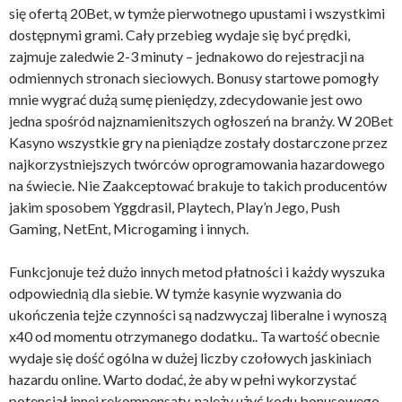
się ofertą 20Bet, w tymże pierwotnego upustami i wszystkimi
dostępnymi grami. Cały przebieg wydaje się być prędki,
zajmuje zaledwie 2-3 minuty – jednakowo do rejestracji na
odmiennych stronach sieciowych. Bonusy startowe pomogły
mnie wygrać dużą sumę pieniędzy, zdecydowanie jest owo
jedna spośród najznamienitszych ogłoszeń na branży. W 20Bet
Kasyno wszystkie gry na pieniądze zostały dostarczone przez
najkorzystniejszych twórców oprogramowania hazardowego
na świecie. Nie Zaakceptować brakuje to takich producentów
jakim sposobem Yggdrasil, Playtech, Play’n Jego, Push
Gaming, NetEnt, Microgaming i innych.
Funkcjonuje też dużo innych metod płatności i każdy wyszuka
odpowiednią dla siebie. W tymże kasynie wyzwania do
ukończenia tejże czynności są nadzwyczaj liberalne i wynoszą
x40 od momentu otrzymanego dodatku.. Ta wartość obecnie
wydaje się dość ogólna w dużej liczby czołowych jaskiniach
hazardu online. Warto dodać, że aby w pełni wykorzystać
potencjał innej rekompensaty, należy użyć kodu bonusowego