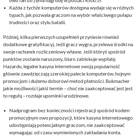
owo fan otrzyma nagrodę w postaci 4500 zł.
Każda z tychże komputerów dostępna wydaje się w różnych
typach, jak pozwala graczom na wybór właściwego pułapu
trudności oraz stylu batalii.
Później, kilka pierwszych uzupełnień przyniesie również
dodatkowe gratyfikacyj. Jeśli gracz wygra, przelewa środki na
swoje rachunek rozliczeniowy własne. Jeśli któryś spośród
punktów zostanie naruszony, biuro zablokuje wypłatę.
Hazardu, legalne kasyna internetowe swoją popularność
głównie zawdzięczają szerokiej palecie komputerów, hojnym
promocjom i dużemu doborowi metod płatności. Bukmacher
jakie możliwości jakiś termin – choć nie zaakceptować jest jest
to regułą – rozdaje upominki urodzinowe.
Nadprogram bez konieczności rejestracji spośród kodem
promocyjnym owo propozycji, które kasyna internetowego
udostępniają potencjalnym graczom, nie zaakceptować
wymagając od czasu wymienionych zakładania konta.