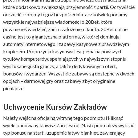
które dodatkowo zwiększają przyjemność z partii. Oczywiście
odrzucić zrobimy tegoż bezpośrednio, aczkolwiek podamy
wszystkie najważniejsze wiadomości o 20Bet, które
powinieneś wiedzieć, zanim założeniem konta. 20Bet online
casino jest to gigantyczna platforma, w której dominują
automaty internetowego i zabawy kasynowe z prawdziwym
krupierem. Propozycja kasynowa jest pełna najnowszych
tytułów komputerów, spełniających w najwyższym stopniu
wyszukane gusta graczy, a także dedykowanych ofert,
bonusów i wydarzeń. Wszystkie zabawy są dostępne w dwóch
opcjach – darmowej gry oraz zabawy zbyt oryginalne
pieniądze.
Uchwycenie Kursów Zakładów
Należy wejść na oficjalną witrynę tego podmiotu i kliknąć
wyeksponowany klawisz Zarejestruj. Następnie należy wybrać
typ bonusu na start i uzupełnić łatwy blankiet, zawierający