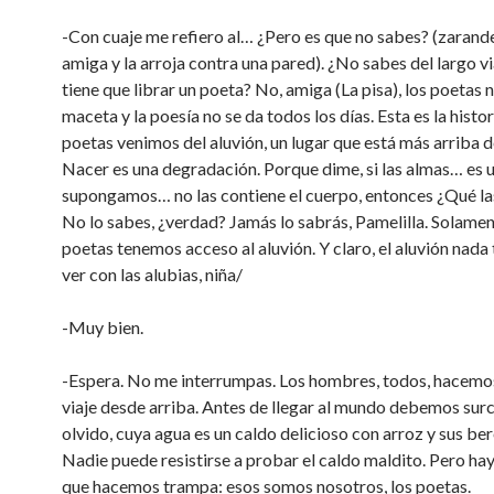
-Con cuaje me refiero al… ¿Pero es que no sabes? (zarand
amiga y la arroja contra una pared). ¿No sabes del largo v
tiene que librar un poeta? No, amiga (La pisa), los poetas 
maceta y la poesía no se da todos los días. Esta es la histor
poetas venimos del aluvión, un lugar que está más arriba de
Nacer es una degradación. Porque dime, si las almas… es 
supongamos… no las contiene el cuerpo, entonces ¿Qué la
No lo sabes, ¿verdad? Jamás lo sabrás, Pamelilla. Solamen
poetas tenemos acceso al aluvión. Y claro, el aluvión nada
ver con las alubias, niña/
-Muy bien.
-Espera. No me interrumpas. Los hombres, todos, hacemos
viaje desde arriba. Antes de llegar al mundo debemos surca
olvido, cuya agua es un caldo delicioso con arroz y sus ber
Nadie puede resistirse a probar el caldo maldito. Pero hay
que hacemos trampa: esos somos nosotros, los poetas.