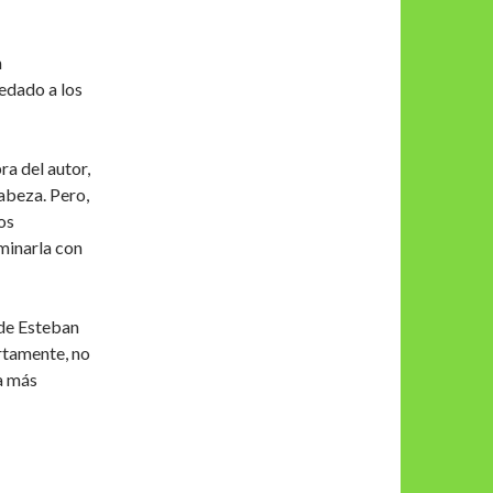
n
edado a los
a del autor,
cabeza. Pero,
os
minarla con
 de Esteban
rtamente, no
a más