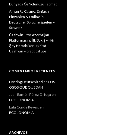
Dünyada Öz Yolunuzu Tapmaq
Amun Ra Casino: Einfach
Einzahlen & Online in
Deutscher Sprache Spielen –
Schweiz
Сashwin – for Azerbaijan –
Platformasına İlk Baxış – Hər
Şey Harada Yerləşir? at
Сashwin – practical tips
COMENTARIOS RECIENTES
Hosting Deutschland
en
LOS
OSOS QUE QUEDAN
Juan Ramón Pérez Ortega
en
ECOLONOMIA
Lulú Conde Reyes.
en
ECOLONOMIA
ARCHIVOS