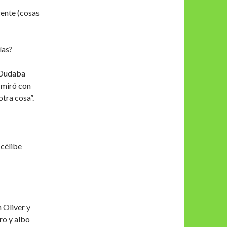
gente (cosas
ías?
. Dudaba
a miró con
otra cosa”.
 célibe
n Oliver y
ro y albo