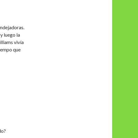
ndejadoras.
y luego la
lliams vivía
tiempo que
do?