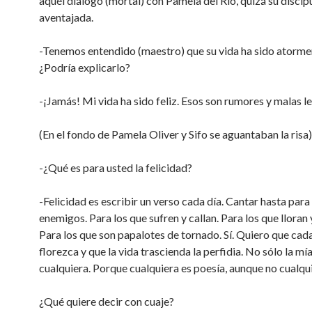
aquél diálogo (mortal) con Pamela del Río, quizá su discíp
aventajada.
-Tenemos entendido (maestro) que su vida ha sido atorme
¿Podría explicarlo?
-¡Jamás! Mi vida ha sido feliz. Esos son rumores y malas l
(En el fondo de Pamela Oliver y Sifo se aguantaban la risa)
-¿Qué es para usted la felicidad?
-Felicidad es escribir un verso cada día. Cantar hasta para
enemigos. Para los que sufren y callan. Para los que lloran
Para los que son papalotes de tornado. Sí. Quiero que cad
florezca y que la vida trascienda la perfidia. No sólo la mía
cualquiera. Porque cualquiera es poesía, aunque no cualqu
¿Qué quiere decir con cuaje?