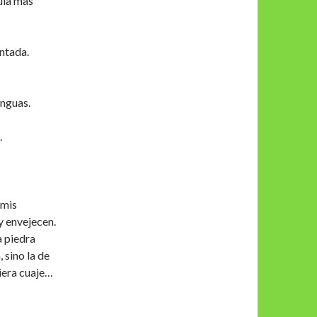
ula mas
ntada.
enguas.
.
 mis
 y envejecen.
a piedra
, sino la de
iera cuaje…