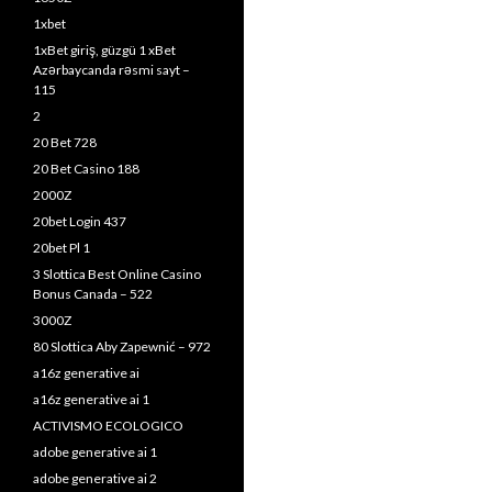
1xbet
1xBet giriş, güzgü 1 xBet
Azərbaycanda rəsmi sayt –
115
2
20 Bet 728
20 Bet Casino 188
2000Z
20bet Login 437
20bet Pl 1
3 Slottica Best Online Casino
Bonus Canada – 522
3000Z
80 Slottica Aby Zapewnić – 972
a16z generative ai
a16z generative ai 1
ACTIVISMO ECOLOGICO
adobe generative ai 1
adobe generative ai 2