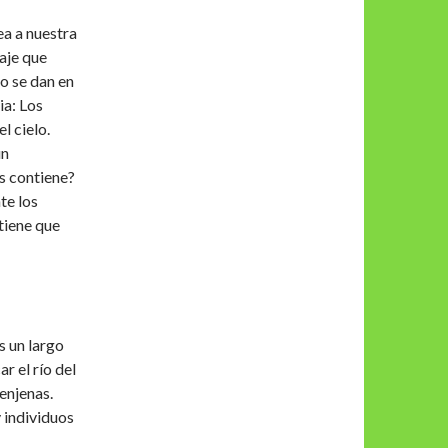
ea a nuestra
iaje que
no se dan en
ia: Los
l cielo.
un
s contiene?
te los
 tiene que
 un largo
r el río del
enjenas.
 individuos