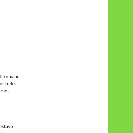
liforniano.
osímiles
uznos
sostuvo