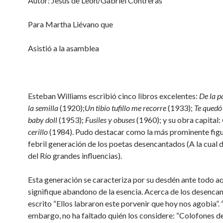
Autor: Jesús de León/Gabriel Contreras
Para Martha Liévano que
Asistió a la asamblea
Esteban Williams escribió cinco libros excelentes:
De la p
la semilla
(1920);
Un tibio tufillo me recorre
(1933);
Te quedó
baby doll
(1953);
Fusiles y obuses
(1960); y su obra capital:
cerillo
(1984). Pudo destacar como la más prominente figu
febril generación de los poetas desencantados (A la cual
del Río grandes influencias).
Esta generación se caracteriza por su desdén ante todo a
signifique abandono de la esencia. Acerca de los desenca
escrito “Ellos labraron este porvenir que hoy nos agobia”.
embargo, no ha faltado quién los considere: “Colofones d