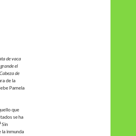
ata de vaca
 grande el
Cabeza de
ra de la
 debe Pamela
quello que
ntados se ha
4
Sin
e la inmunda