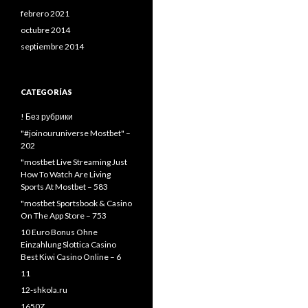
febrero 2021
octubre 2014
septiembre 2014
CATEGORÍAS
! Без рубрики
"#joinouruniverse Mostbet" –
202
"mostbet Live Streaming Just
How To Watch Are Living
Sports At Mostbet – 583
"‎mostbet Sportsbook & Casino
On The App Store – 753
10 Euro Bonus Ohne
Einzahlung Slottica Casino
Best Kiwi Casino Online – 6
11
12-shkola.ru
1650Z