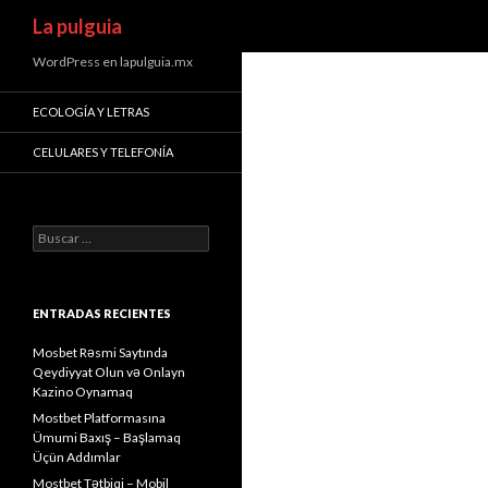
Buscar
La pulguia
WordPress en lapulguia.mx
ECOLOGÍA Y LETRAS
CELULARES Y TELEFONÍA
Buscar:
ENTRADAS RECIENTES
Mosbet Rəsmi Saytında
Qeydiyyat Olun və Onlayn
Kazino Oynamaq
Mostbet Platformasına
Ümumi Baxış – Başlamaq
Üçün Addımlar
Mostbet Tətbiqi – Mobil