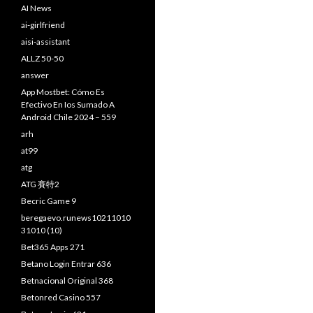
AI News
ai-girlfriend
aisi-assistant
ALLZ 50-50
answer
App Mostbet: Cómo Es
Efectivo En Ios Sumado A
Android Chile 2024 – 559
arh
at99
atg
ATG 賽特2
Becric Game 9
beregaevo.runews10211010
31010 (10)
Bet365 Apps 271
Betano Login Entrar 636
Betnacional Original 368
Betonred Casino 557