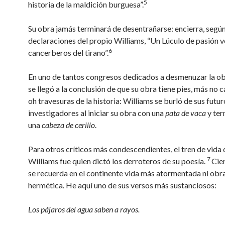
5
historia de la maldición burguesa”.
Su obra jamás terminará de desentrañarse: encierra, segú
declaraciones del propio Williams, “Un Lúculo de pasión v
6
cancerberos del tirano”.
En uno de tantos congresos dedicados a desmenuzar la obr
se llegó a la conclusión de que su obra tiene pies, más no 
oh travesuras de la historia: Williams se burló de sus futur
investigadores al iniciar su obra con una
pata de vaca
y ter
una
cabeza de cerillo
.
Para otros críticos más condescendientes, el tren de vida
7
Williams fue quien dictó los derroteros de su poesía.
Cie
se recuerda en el continente vida más atormentada ni obr
hermética. He aquí uno de sus versos más sustanciosos:
Los pájaros del agua saben a rayos.