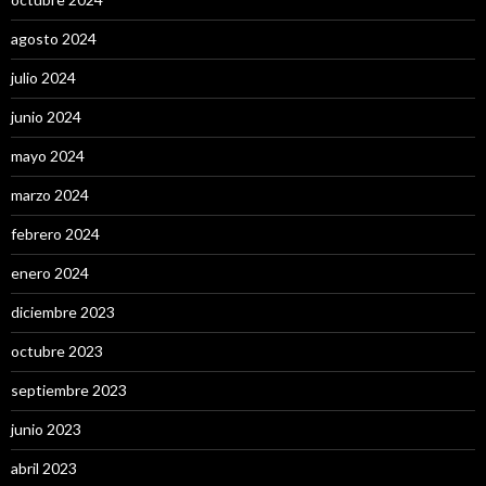
agosto 2024
julio 2024
junio 2024
mayo 2024
marzo 2024
febrero 2024
enero 2024
diciembre 2023
octubre 2023
septiembre 2023
junio 2023
abril 2023