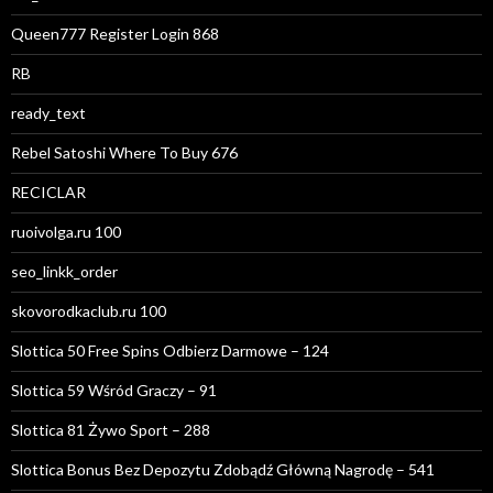
Queen777 Register Login 868
RB
ready_text
Rebel Satoshi Where To Buy 676
RECICLAR
ruoivolga.ru 100
seo_linkk_order
skovorodkaclub.ru 100
Slottica 50 Free Spins Odbierz Darmowe – 124
Slottica 59 Wśród Graczy – 91
Slottica 81 Żywo Sport – 288
Slottica Bonus Bez Depozytu Zdobądź Główną Nagrodę – 541