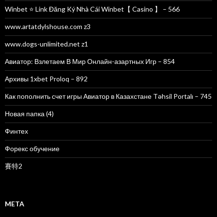
Winbet ⭐ Link Đăng Ký Nhà Cái Winbet【 Casino 】 – 566
www.artatdylshouse.com z3
www.dogs-unlimited.net z1
Авиатор: Взлетаем В Мир Онлайн-азартных Игр – 854
Архивы 1xbet Proloq – 892
Как пополнить счет игры Авиатор в Казахстане Təhsil Portalı – 745
Новая папка (4)
Финтех
Форекс обучение
賽特2
META