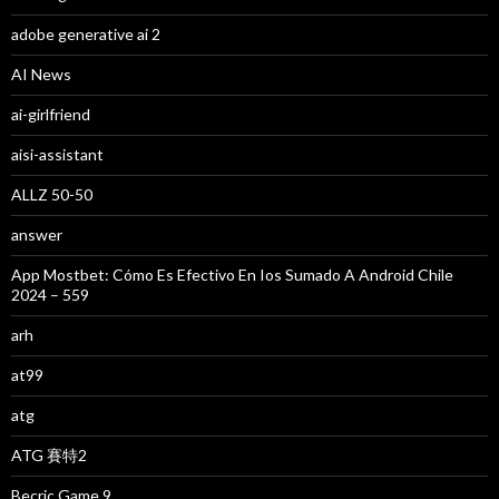
adobe generative ai 2
AI News
ai-girlfriend
aisi-assistant
ALLZ 50-50
answer
App Mostbet: Cómo Es Efectivo En Ios Sumado A Android Chile
2024 – 559
arh
at99
atg
ATG 賽特2
Becric Game 9