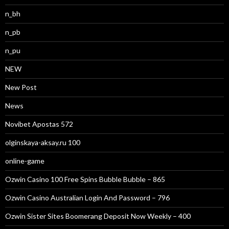
n_bh
n_pb
n_pu
NEW
New Post
News
Novibet Apostas 572
olginskaya-aksay.ru 100
online-game
Ozwin Casino 100 Free Spins Bubble Bubble – 865
Ozwin Casino Australian Login And Password – 796
Ozwin Sister Sites Boomerang Deposit Now Weekly – 400