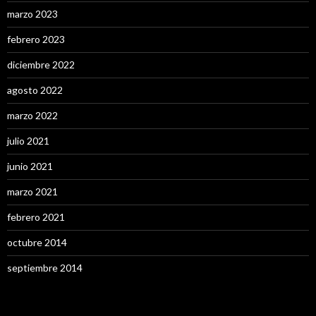
marzo 2023
febrero 2023
diciembre 2022
agosto 2022
marzo 2022
julio 2021
junio 2021
marzo 2021
febrero 2021
octubre 2014
septiembre 2014