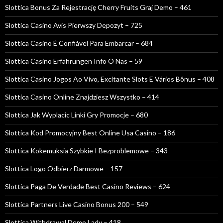
Slottica Bonus Za Rejestrację Cherry Fruits Graj Demo – 461
Slottica Casino Avis Pierwszy Depozyt – 725
Slottica Casino É Confiável Para Embarcar – 684
Slottica Casino Erfahrungen Info O Nas – 59
Slottica Casino Jogos Ao Vivo, Excitante Slots E Vários Bônus – 408
Slottica Casino Online Znajdziesz Wszystko – 414
Slottica Jak Wyplacic Linki Gry Promocje – 680
Slottica Kod Promocyjny Best Online Usa Casino – 186
Slottica Kokemuksia Szybkie I Bezproblemowe – 343
Slottica Logo Odbierz Darmowe – 157
Slottica Paga De Verdade Best Casino Reviews – 624
Slottica Partners Live Casino Bonus 200 – 549
Slottica Withdrawal Demo Lady – 418