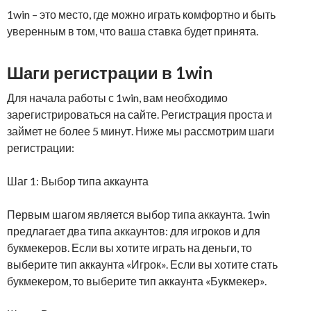
1win – это место, где можно играть комфортно и быть
уверенным в том, что ваша ставка будет принята.
Шаги регистрации в 1win
Для начала работы с 1win, вам необходимо
зарегистрироваться на сайте. Регистрация проста и
займет не более 5 минут. Ниже мы рассмотрим шаги
регистрации:
Шаг 1: Выбор типа аккаунта
Первым шагом является выбор типа аккаунта. 1win
предлагает два типа аккаунтов: для игроков и для
букмекеров. Если вы хотите играть на деньги, то
выберите тип аккаунта «Игрок». Если вы хотите стать
букмекером, то выберите тип аккаунта «Букмекер».