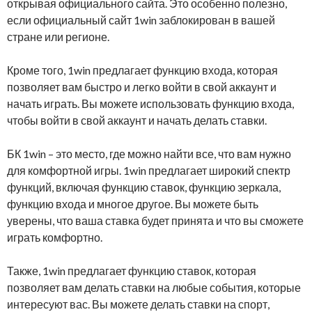
открывая официального сайта. Это особенно полезно,
если официальный сайт 1win заблокирован в вашей
стране или регионе.
Кроме того, 1win предлагает функцию входа, которая
позволяет вам быстро и легко войти в свой аккаунт и
начать играть. Вы можете использовать функцию входа,
чтобы войти в свой аккаунт и начать делать ставки.
БК 1win – это место, где можно найти все, что вам нужно
для комфортной игры. 1win предлагает широкий спектр
функций, включая функцию ставок, функцию зеркала,
функцию входа и многое другое. Вы можете быть
уверены, что ваша ставка будет принята и что вы сможете
играть комфортно.
Также, 1win предлагает функцию ставок, которая
позволяет вам делать ставки на любые события, которые
интересуют вас. Вы можете делать ставки на спорт,