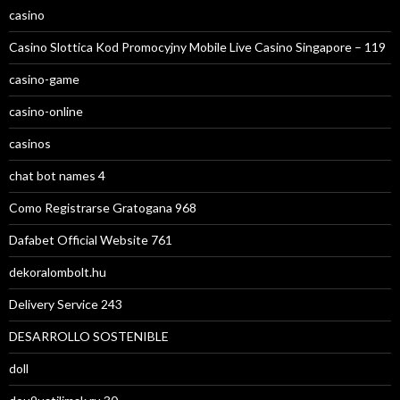
casino
Casino Slottica Kod Promocyjny Mobile Live Casino Singapore – 119
casino-game
casino-online
casinos
chat bot names 4
Como Registrarse Gratogana 968
Dafabet Official Website 761
dekoralombolt.hu
Delivery Service 243
DESARROLLO SOSTENIBLE
doll