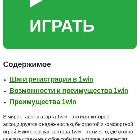
ИГРАТЬ
Содержимое
Шаги регистрации в 1win
Возможности и преимущества 1win
Преимущества 1win
В мире ставок и азарта
1win
– это имя, которое
ассоциируется с надежностью, быстротой и комфортной
игрой. Букмекерская контора 1win – это место, где можно
сделать ставку на любое событие, которое интересует