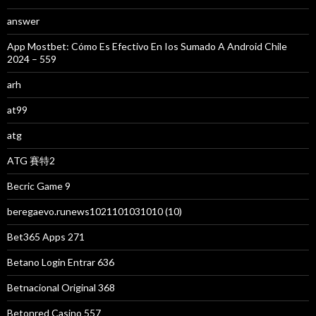
answer
App Mostbet: Cómo Es Efectivo En Ios Sumado A Android Chile
2024 – 559
arh
at99
atg
ATG 賽特2
Becric Game 9
beregaevo.runews1021101031010 (10)
Bet365 Apps 271
Betano Login Entrar 636
Betnacional Original 368
Betonred Casino 557