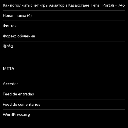
Как пополнить счет игры Авиатор в Казахстане Təhsil Portalı – 745
Новая папка (4)
Финтех
Форекс обучение
賽特2
META
Acceder
Feed de entradas
Feed de comentarios
WordPress.org