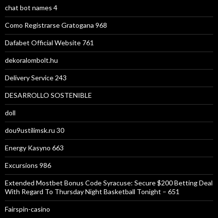
chat bot names 4
Como Registrarse Gratogana 968
Dafabet Official Website 761
dekoralombolt.hu
Delivery Service 243
DESARROLLO SOSTENIBLE
doll
dou9ustilimsk.ru 30
Energy Kasyno 663
Excursions 986
Extended Mostbet Bonus Code Syracuse: Secure $200 Betting Deal
With Regard To Thursday Night Basketball Tonight – 651
Fairspin-casino