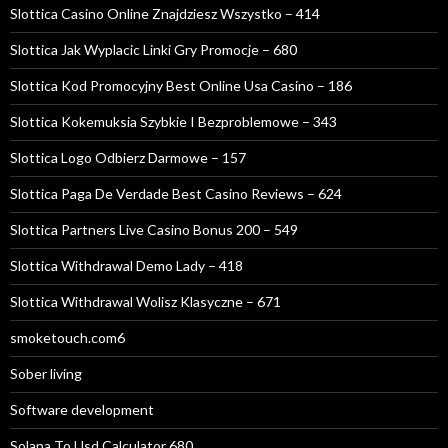
Slottica Casino Online Znajdziesz Wszystko – 414
Slottica Jak Wyplacic Linki Gry Promocje – 680
Slottica Kod Promocyjny Best Online Usa Casino – 186
Slottica Kokemuksia Szybkie I Bezproblemowe – 343
Slottica Logo Odbierz Darmowe – 157
Slottica Paga De Verdade Best Casino Reviews – 624
Slottica Partners Live Casino Bonus 200 – 549
Slottica Withdrawal Demo Lady – 418
Slottica Withdrawal Wolisz Klasyczne – 671
smoketouch.com6
Sober living
Software development
Solana To Usd Calculator 680