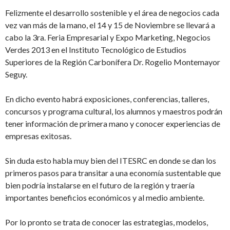
Felizmente el desarrollo sostenible y el área de negocios cada
vez van más de la mano, el 14 y 15 de Noviembre se llevará a
cabo la 3ra. Feria Empresarial y Expo Marketing, Negocios
Verdes 2013 en el Instituto Tecnológico de Estudios
Superiores de la Región Carbonífera Dr. Rogelio Montemayor
Seguy.
En dicho evento habrá exposiciones, conferencias, talleres,
concursos y programa cultural, los alumnos y maestros podrán
tener información de primera mano y conocer experiencias de
empresas exitosas.
Sin duda esto habla muy bien del ITESRC en donde se dan los
primeros pasos para transitar a una economía sustentable que
bien podría instalarse en el futuro de la región y traería
importantes beneficios económicos y al medio ambiente.
Por lo pronto se trata de conocer las estrategias, modelos,