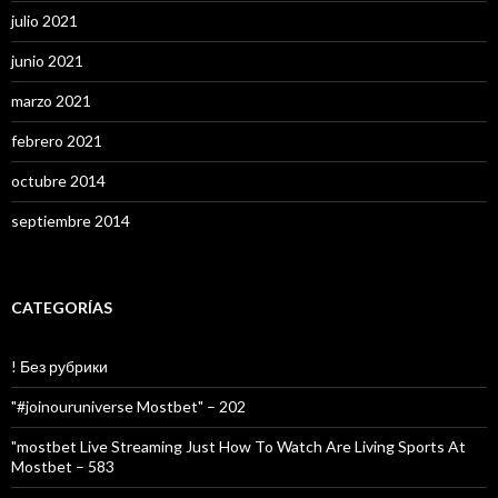
julio 2021
junio 2021
marzo 2021
febrero 2021
octubre 2014
septiembre 2014
CATEGORÍAS
! Без рубрики
"#joinouruniverse Mostbet" – 202
"mostbet Live Streaming Just How To Watch Are Living Sports At
Mostbet – 583