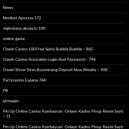
News
Novibet Apostas 572
olginskaya-aksay.ru 100
online-game
Ozwin Casino 100 Free Spins Bubble Bubble – 865
Ozwin Casino Australian Login And Password – 796
Ozwin Sister Sites Boomerang Deposit Now Weekly – 400
Partycasino Espana 764
PB
pbtopjan
Pin Up Online Casino Azerbaycan ️ Onlayn Kazino Pinup Rəsmi Saytı
– 71
Pin Up Online Casino Azerbaycan ️ Onlayn Kazino Pinup Rəsmi Saytı