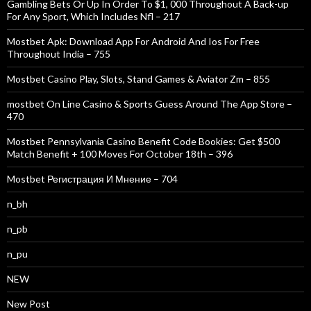
Gambling Bets Or Up In Order To $1, 000 Throughout A Back-up
For Any Sport, Which Includes Nfl – 217
Mostbet Apk: Download App For Android And Ios For Free
Throughout India – 755
Mostbet Casino Play, Slots, Stand Games & Aviator Zm – 855
‎mostbet On Line Casino & Sports Guess Around The App Store –
470
Mostbet Pennsylvania Casino Benefit Code Bookies: Get $500
Match Benefit + 100 Moves For October 18th – 396
Mostbet Регистрация И Мнение – 704
n_bh
n_pb
n_pu
NEW
New Post