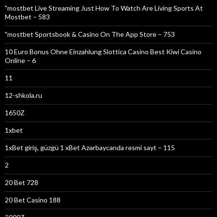
"mostbet Live Streaming Just How To Watch Are Living Sports At
Mostbet – 583
"‎mostbet Sportsbook & Casino On The App Store – 753
10 Euro Bonus Ohne Einzahlung Slottica Casino Best Kiwi Casino
Online – 6
11
12-shkola.ru
1650Z
1xbet
1xBet giriş, güzgü 1 xBet Azərbaycanda rəsmi sayt – 115
2
20 Bet 728
20 Bet Casino 188