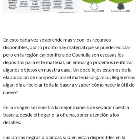
En esto cada vez se aprende mas y con los recursos
disponibles, por lo pronto hay material que se puede reciclar
pero en la región carbonífera de Coahuila son escasas los
depósitos para este material, sin embargo podemos reutilizar
algunos objetos en nuestra casa. Un poco lejos estamos de la
elaboración de composta con el material orgánico, llegaremos
algún día a reciclar toda la basura y saber cómo hacerla útil de
nuevo?
En la imagen se muestra la mejor manera de separar nuestra
basura, desde el hogar o la oficina, poner atención a los
detalles:
Las bolsas negras o blancas si bien están disponibles en la