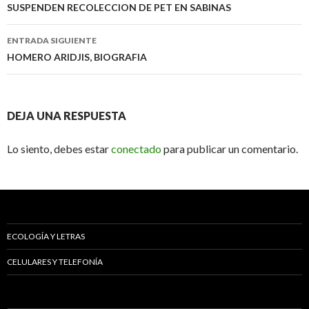
de
SUSPENDEN RECOLECCION DE PET EN SABINAS
entradas
ENTRADA SIGUIENTE
HOMERO ARIDJIS, BIOGRAFIA
DEJA UNA RESPUESTA
Lo siento, debes estar
conectado
para publicar un comentario.
ECOLOGÍA Y LETRAS
CELULARES Y TELEFONÍA