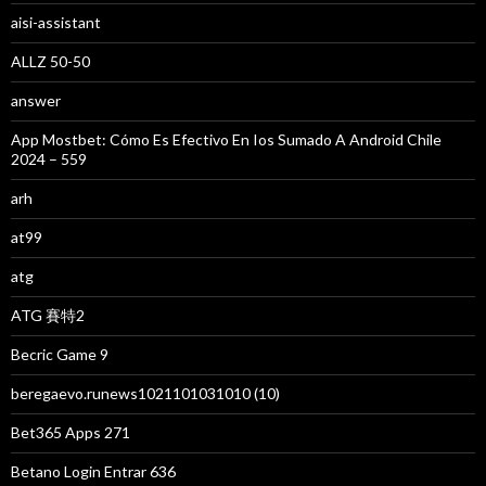
aisi-assistant
ALLZ 50-50
answer
App Mostbet: Cómo Es Efectivo En Ios Sumado A Android Chile
2024 – 559
arh
at99
atg
ATG 賽特2
Becric Game 9
beregaevo.runews1021101031010 (10)
Bet365 Apps 271
Betano Login Entrar 636