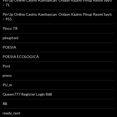
Pin Up Online Casino Azerbaycan ️ Onlayn Kazino Pinup Rəsmi Saytı
– 71
Pin Up Online Casino Azerbaycan ️ Onlayn Kazino Pinup Rəsmi Saytı
– 955
Pinco TR
pinuptoni
POESIA
POESIA ECOLOGICA
Post
press
PU_m
Queen777 Register Login 868
RB
ready_text