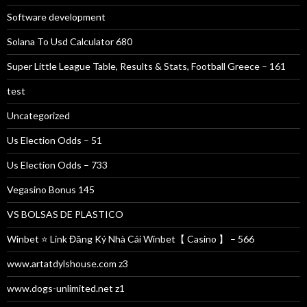
Software development
Solana To Usd Calculator 680
Super Little League Table, Results & Stats, Football Greece – 161
test
Uncategorized
Us Election Odds – 51
Us Election Odds – 733
Vegasino Bonus 145
VS BOLSAS DE PLASTICO
Winbet ⭐ Link Đăng Ký Nhà Cái Winbet【 Casino 】 – 566
www.artatdylshouse.com z3
www.dogs-unlimited.net z1