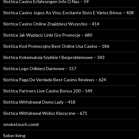
Slottica Casino Erfahrungen Info O Nas – 59
Slottica Casino Jogos Ao Vivo, Excitante Slots E Vários Bônus – 408
Slottica Casino Online Znajdziesz Wszystko – 414
Slottica Jak Wyplacic Linki Gry Promocje – 680
Slottica Kod Promocyjny Best Online Usa Casino – 186
Slottica Kokemuksia Szybkie I Bezproblemowe – 343
Slottica Logo Odbierz Darmowe – 157
Slottica Paga De Verdade Best Casino Reviews – 624
Slottica Partners Live Casino Bonus 200 – 549
Slottica Withdrawal Demo Lady – 418
Slottica Withdrawal Wolisz Klasyczne – 671
smoketouch.com6
Sober living