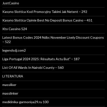
JustCasino
Kasyno Slottica Kod Promocyjny Takimi Jak Netent – 292
Kasyno Slottica Opinie Best No Deposit Bonus Casino – 451
Kto Cassino 524
Latest Bonus Codes 2024 Ndbc November Lively Discount Coupons
– 522
legendsdj.com2
Liga Portugal 2024 2025: Résultats Actu But" – 187
List Of All Wards In Nairobi County – 560
LITERATURA
massliker
masslinker
medklinika-garmoniya29.ru 100