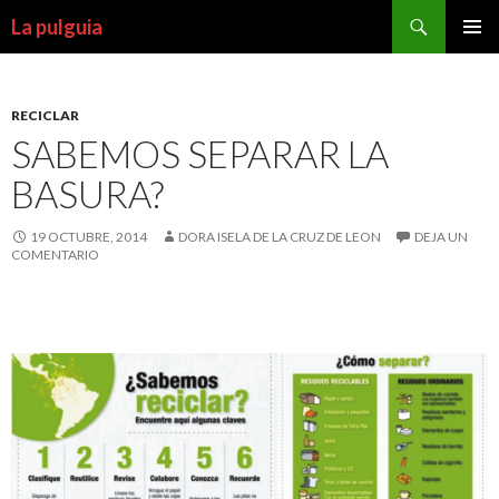
Buscar
La pulguia
SALTAR
MENÚ
AL
PRINCI
CONTENIDO
RECICLAR
SABEMOS SEPARAR LA
BASURA?
19 OCTUBRE, 2014
DORA ISELA DE LA CRUZ DE LEON
DEJA UN
COMENTARIO