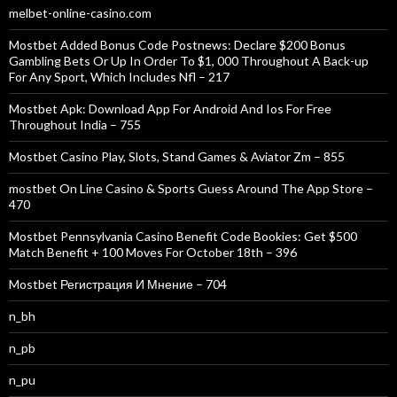
melbet-online-casino.com
Mostbet Added Bonus Code Postnews: Declare $200 Bonus
Gambling Bets Or Up In Order To $1, 000 Throughout A Back-up
For Any Sport, Which Includes Nfl – 217
Mostbet Apk: Download App For Android And Ios For Free
Throughout India – 755
Mostbet Casino Play, Slots, Stand Games & Aviator Zm – 855
‎mostbet On Line Casino & Sports Guess Around The App Store –
470
Mostbet Pennsylvania Casino Benefit Code Bookies: Get $500
Match Benefit + 100 Moves For October 18th – 396
Mostbet Регистрация И Мнение – 704
n_bh
n_pb
n_pu